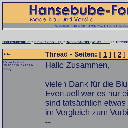
Registrieren
||
Einloggen
||
Hilfe/FAQ
||
Suche
||
Member
Hansebubeforum
»
Einsatzfahrzeuge
»
Wasserwerfer (WaWe 9000)
» Threada
Thread - Seiten: [
1
] [
2
] 
Autor
050 —
Direktlink
Hallo Zusammen,
30.10.2010, 09:25 Uhr
doug
vielen Dank für die Bl
Eventuell war es nur 
sind tatsächlich etwa
im Vergleich zum Vorbi
--