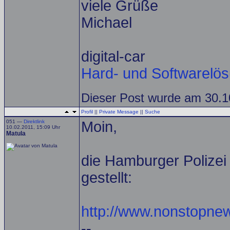
viele Grüße
Michael
digital-car
Hard- und Softwarelö
Dieser Post wurde am 30.10
Profil
||
Private Message
||
Suche
051 —
Direktlink
Moin,
10.02.2011, 15:09 Uhr
Matula
die Hamburger Polizei
gestellt:
http://www.nonstopne
--