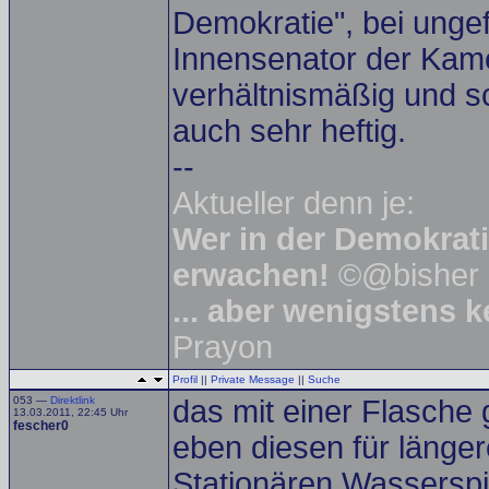
Demokratie", bei unge
Innensenator der Kame
verhältnismäßig und s
auch sehr heftig.
--
Aktueller denn je:
Wer in der Demokratie
erwachen!
©@bisher 
... aber wenigstens 
Prayon
Profil
||
Private Message
||
Suche
053 —
Direktlink
das mit einer Flasche g
13.03.2011, 22:45 Uhr
fescher0
eben diesen für länger
Stationären Wasserspi