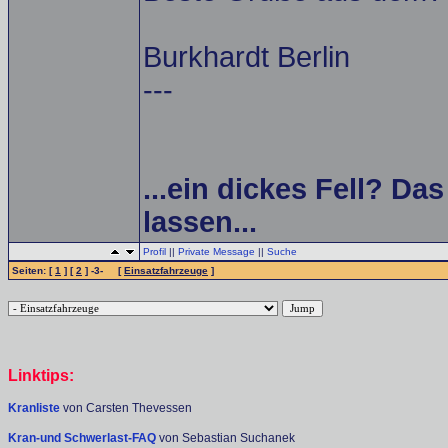
Burkhardt Berlin
---
...ein dickes Fell? Da
lassen...
Profil
||
Private Message
||
Suche
Seiten: [
1
] [
2
] -3- [
Einsatzfahrzeuge
]
Linktips:
Kranliste
von Carsten Thevessen
Kran-und Schwerlast-FAQ
von Sebastian Suchanek