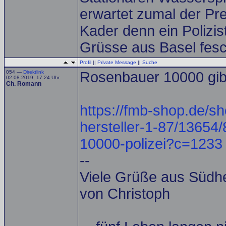
erwartet zumal der Prei
Kader denn ein Polizis
Grüsse aus Basel fesc
Profil
||
Private Message
||
Suche
054 —
Direktlink
Rosenbauer 10000 gibt 
02.08.2019, 17:24 Uhr
Ch. Romann
https://fmb-shop.de/sh
hersteller-1-87/13654
10000-polizei?c=1233
--
Viele Grüße aus Südh
von Christoph