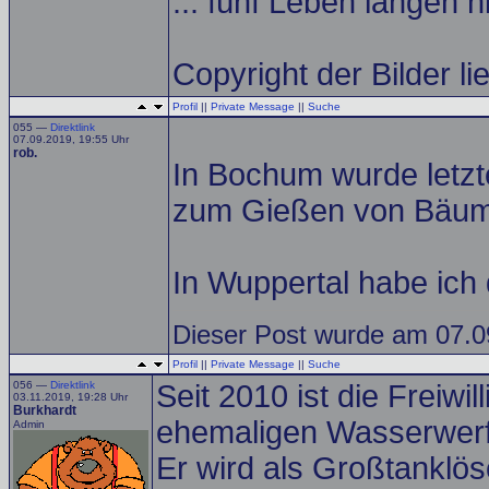
... fünf Leben langen n
Copyright der Bilder li
Profil
||
Private Message
||
Suche
055 —
Direktlink
07.09.2019, 19:55 Uhr
rob.
In Bochum wurde letzt
zum Gießen von Bäume
In Wuppertal habe ich 
Dieser Post wurde am 07.09
Profil
||
Private Message
||
Suche
056 —
Direktlink
Seit 2010 ist die Freiwi
03.11.2019, 19:28 Uhr
Burkhardt
ehemaligen Wasserwerfe
Admin
Er wird als Großtanklös