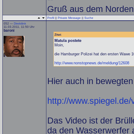
Gruß aus dem Norden
Profil
||
Private Message
||
Suche
052 —
Direktlink
11.03.2011, 11:50 Uhr
baroni
Zitat:
Matula postete
Moin,
die Hamburger Polizei hat den ersten Wawe 10.
http://www.nonstopnews.de/meldung/12608
Hier auch in bewegten 
http://www.spiegel.de
Das Video ist der Brül
da den Wasserwerfer 