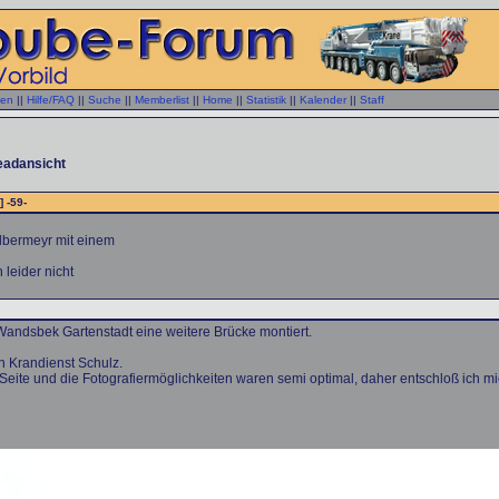
gen
||
Hilfe/FAQ
||
Suche
||
Memberlist
||
Home
||
Statistik
||
Kalender
||
Staff
eadansicht
] -59-
lbermeyr mit einem
leider nicht
dsbek Gartenstadt eine weitere Brücke montiert.
n Krandienst Schulz.
Seite und die Fotografiermöglichkeiten waren semi optimal, daher entschloß ich 