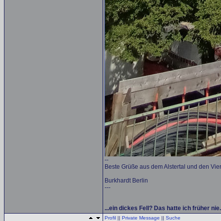
--
Beste Grüße aus dem Alstertal und den Vie
Burkhardt Berlin
---
...ein dickes Fell? Das hatte ich früher ni
Profil
||
Private Message
||
Suche