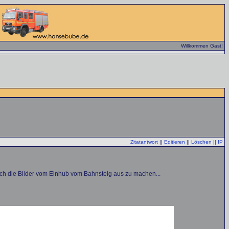
Willkommen Gast!
Zitatantwort
||
Editieren
||
Löschen
||
IP
mich die Bilder vom Einhub vom Bahnsteig aus zu machen...