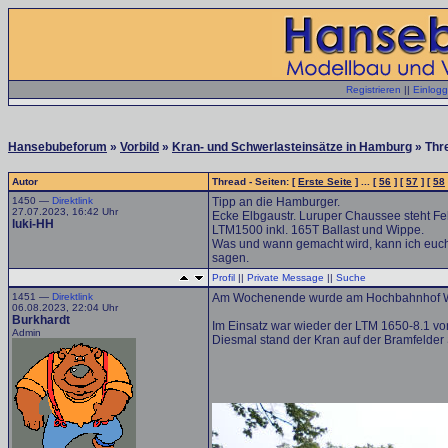
Registrieren
||
Einlog
Hansebubeforum
»
Vorbild
»
Kran- und Schwerlasteinsätze in Hamburg
» Thr
Autor
Thread - Seiten: [
Erste Seite
] ... [
56
] [
57
] [
58
1450 —
Direktlink
Tipp an die Hamburger.
27.07.2023, 16:42 Uhr
Ecke Elbgaustr. Luruper Chaussee steht Fe
luki-HH
LTM1500 inkl. 165T Ballast und Wippe.
Was und wann gemacht wird, kann ich euch 
sagen.
Profil
||
Private Message
||
Suche
1451 —
Direktlink
Am Wochenende wurde am Hochbahnhof Wan
06.08.2023, 22:04 Uhr
Burkhardt
Im Einsatz war wieder der LTM 1650-8.1 vo
Admin
Diesmal stand der Kran auf der Bramfelder 