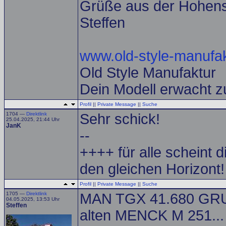
Grüße aus der Hohens
Steffen
www.old-style-manufak
Old Style Manufaktur
Dein Modell erwacht z
Profil
||
Private Message
||
Suche
1704 —
Direktlink
Sehr schick!
25.04.2025, 21:44 Uhr
JanK
--
++++ für alle scheint d
den gleichen Horizont
Profil
||
Private Message
||
Suche
1705 —
Direktlink
MAN TGX 41.680 GRU
04.05.2025, 13:53 Uhr
Steffen
alten MENCK M 251...