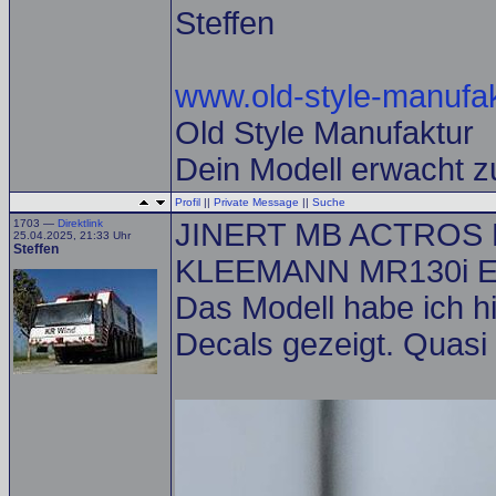
Steffen
www.old-style-manufak
Old Style Manufaktur
Dein Modell erwacht z
Profil
||
Private Message
||
Suche
1703 —
Direktlink
JINERT MB ACTROS MP
25.04.2025, 21:33 Uhr
Steffen
KLEEMANN MR130i EVO
Das Modell habe ich h
Decals gezeigt. Quasi