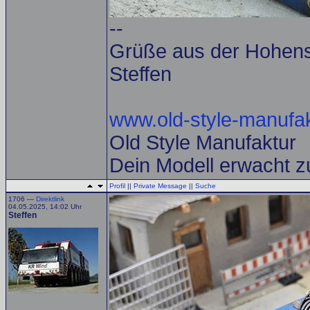
--
Grüße aus der Hohens
Steffen
www.old-style-manufak
Old Style Manufaktur
Dein Modell erwacht z
Profil
||
Private Message
||
Suche
1706 —
Direktlink
04.05.2025, 14:02 Uhr
Steffen