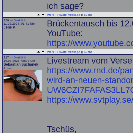
ich sage?
Profil
||
Private Message
||
Suche
226 —
Direktlink
Brückentausch bis 12.
11.05.2024, 01:41 Uhr
Jens P.
YouTube:
https://www.youtube.
Profil
||
Private Message
||
Suche
227 —
Direktlink
Livestream vom Verset
19.08.2025, 08:03 Uhr
Sebastian Suchanek
https://www.rnd.de/pa
Admin
wird-an-neuen-standor
UW6CZI7FAFAS3LL7
https://www.svtplay.se
Tschüs,