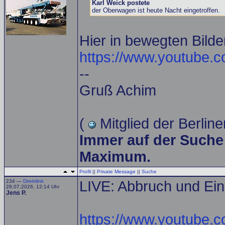
Karl Weick postete
der Oberwagen ist heute Nacht eingetroffen.
Hier in bewegten Bilde
https://www.youtub
--
Gruß Achim
(
Mitglied der Berline
Immer auf der Suche
Maximum.
Profil
||
Private Message
||
Suche
234 —
Direktlink
LIVE: Abbruch und Ei
28.07.2026, 12:14 Uhr
Jens P.
https://www.youtube