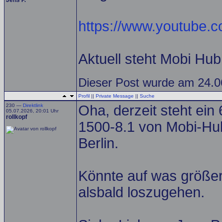
Jens P.
https://www.youtube
Aktuell steht Mobi Hub
Dieser Post wurde am 24.06
Profil
||
Private Message
||
Suche
230 —
Direktlink
Oha, derzeit steht ei
05.07.2026, 20:01 Uhr
rollkopf
1500-8.1 von Mobi-Hu
Berlin.
Könnte auf was größer
alsbald loszugehen.