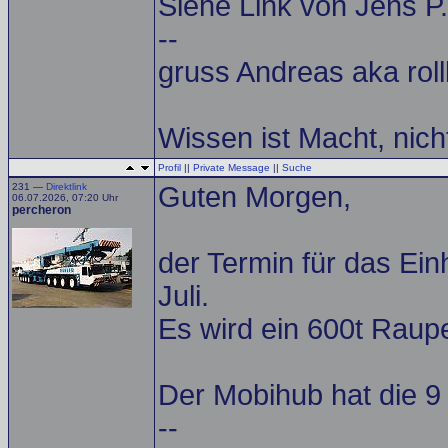
Siehe Link von Jens P.
--
gruss Andreas aka roll
Wissen ist Macht, nich
Profil
||
Private Message
||
Suche
231 —
Direktlink
Guten Morgen,
06.07.2026, 07:20 Uhr
percheron
der Termin für das Ein
Juli.
Es wird ein 600t Raup
Der Mobihub hat die 9 
--