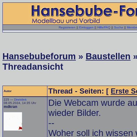
Registrieren
||
Einloggen
||
Hilfe/FAQ
||
Suche
||
Member
Hansebubeforum
»
Baustellen
Threadansicht
Thread - Seiten: [
Erste S
Autor
225 —
Direktlink
Die Webcam wurde auf 
08.05.2024, 14:35 Uhr
mdkran
wieder Bilder.
--
Woher soll ich wissen