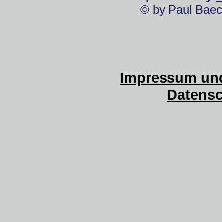
© by Paul Baec
Impressum und
Datensc