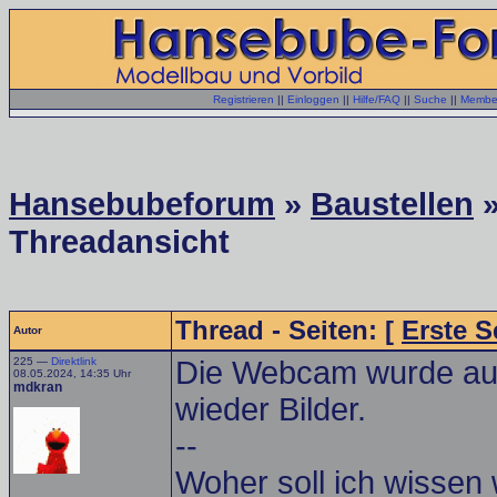
Registrieren
||
Einloggen
||
Hilfe/FAQ
||
Suche
||
Member
Hansebubeforum
»
Baustellen
Threadansicht
Thread - Seiten: [
Erste S
Autor
225 —
Direktlink
Die Webcam wurde auf 
08.05.2024, 14:35 Uhr
mdkran
wieder Bilder.
--
Woher soll ich wissen