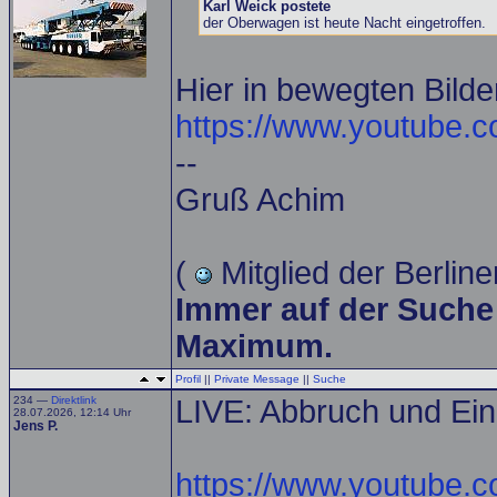
Karl Weick postete
der Oberwagen ist heute Nacht eingetroffen.
Hier in bewegten Bilde
https://www.youtub
--
Gruß Achim
(
Mitglied der Berline
Immer auf der Suche
Maximum.
Profil
||
Private Message
||
Suche
234 —
Direktlink
LIVE: Abbruch und Ei
28.07.2026, 12:14 Uhr
Jens P.
https://www.youtube