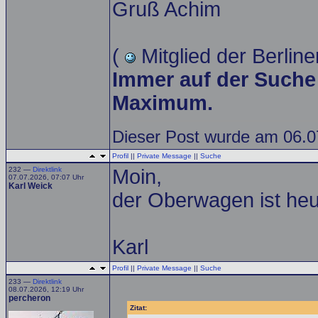
Gruß Achim
(
Mitglied der Berline
Immer auf der Suche
Maximum.
Dieser Post wurde am 06.07
Profil
||
Private Message
||
Suche
232 —
Direktlink
Moin,
07.07.2026, 07:07 Uhr
Karl Weick
der Oberwagen ist heu
Karl
Profil
||
Private Message
||
Suche
233 —
Direktlink
08.07.2026, 12:19 Uhr
percheron
Zitat: