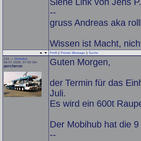
Siehe Link von Jens P.
--
gruss Andreas aka roll
Wissen ist Macht, nich
Profil
||
Private Message
||
Suche
231 —
Direktlink
Guten Morgen,
06.07.2026, 07:20 Uhr
percheron
der Termin für das Ein
Juli.
Es wird ein 600t Raup
Der Mobihub hat die 9 
--