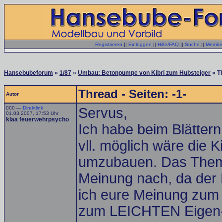
Registrieren
||
Einloggen
||
Hilfe/FAQ
||
Suche
||
Member
Hansebubeforum
»
1/87
»
Umbau: Betonpumpe von Kibri zum Hubsteiger
» T
Thread - Seiten: -1-
Autor
000 —
Direktlink
Servus,
01.03.2007, 17:53 Uhr
klaa feuerwehrpsycho
Ich habe beim Blättern
vll. möglich wäre die
umzubauen. Das Thema 
Meinung nach, da der 
ich eure Meinung zum
zum LEICHTEN Eigen-