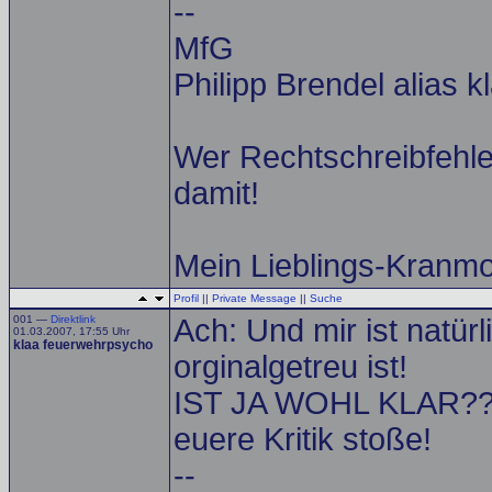
--
MfG
Philipp Brendel alias 
Wer Rechtschreibfehler
damit!
Mein Lieblings-Kranm
Profil
||
Private Message
||
Suche
001 —
Direktlink
Ach: Und mir ist natürl
01.03.2007, 17:55 Uhr
klaa feuerwehrpsycho
orginalgetreu ist!
IST JA WOHL KLAR????
euere Kritik stoße!
--