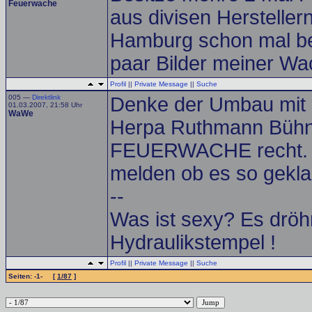
Feuerwache
aus divisen Hersteller
Hamburg schon mal bei 
paar Bilder meiner Wa
Profil
||
Private Message
||
Suche
005 —
Direktlink
Denke der Umbau mit d
01.03.2007, 21:58 Uhr
WaWe
Herpa Ruthmann Bühne
FEUERWACHE recht. Ve
melden ob es so geklap
--
Was ist sexy? Es dröhn
Hydraulikstempel !
Profil
||
Private Message
||
Suche
Seiten: -1- [
1/87
]