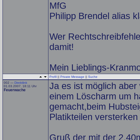
MfG
Philipp Brendel alias 
Wer Rechtschreibfehler
damit!
Mein Lieblings-Kranm
Profil
||
Private Message
||
Suche
002 —
Direktlink
Ja es ist möglich aber
01.03.2007, 18:11 Uhr
Feuerwache
einem Löscharm um h
gemacht,beim Hubstei
Platikteilen versterke
Gruß der mit der 2,4