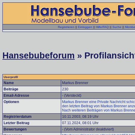
Registrieren
||
Einloggen
||
Hilfe/FAQ
||
Suche
||
Member
Hansebubeforum
» Profilansich
Userprofil
Name
Markus Brenner
Beiträge
230
Email-Adresse
- (Versteckt)
Optionen
Markus Brenner eine Private Nachricht schic
den letzten Beitrag von Markus Brenner anz
Nach weiteren Beiträgen von Markus Brenne
Registrierdatum
10.11.2003, 08:19 Uhr
Letzter Beitrag
07.11.2024, 08:01 Uhr
Bewertungen
- (Vom Administrator deaktiviert)