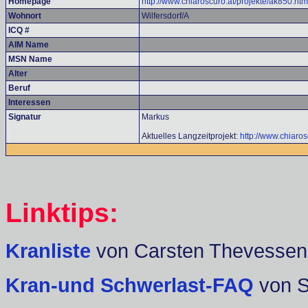
Homepage
http://www.chiaroscuro.at/projekte/ak850.htm
Wohnort
Wilfersdorf/A
ICQ #
AIM Name
MSN Name
Alter
Beruf
Interessen
Signatur
Markus
Aktuelles Langzeitprojekt:
http://www.chiaros
Linktips:
Kranliste
von Carsten Thevessen
Kran-und Schwerlast-FAQ
von 