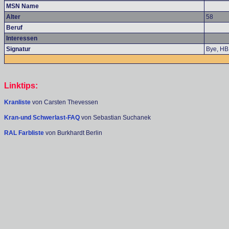
MSN Name
Alter
58
Beruf
Interessen
Signatur
Bye, HB
Linktips:
Kranliste
von Carsten Thevessen
Kran-und Schwerlast-FAQ
von Sebastian Suchanek
RAL Farbliste
von Burkhardt Berlin