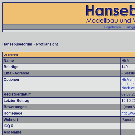
Registrieren
||
Einlog
Hansebubeforum
» Profilansicht
Userprofil
Name
HBA
Beiträge
149
Email-Adresse
- (Verste
Optionen
HBA eine
den let
Nach we
Registrierdatum
09.07.2
Letzter Beitrag
16.10.2
Bewertungen
- (Vom A
Homepage
http://
Wohnort
Papenb
ICQ #
AIM Name