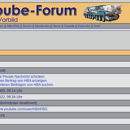
gen
||
Hilfe/FAQ
||
Suche
||
Memberlist
||
Home
||
Statistik
||
Kalender
||
Staff
ckt)
 Private Nachricht schicken.
zten Beitrag von HBA anzeigen.
iteren Beiträgen von HBA suchen.
009, 09:14 Uhr
022, 09:34 Uhr
dministrator deaktiviert)
www.youtube.com/user/HBAPBG
urg