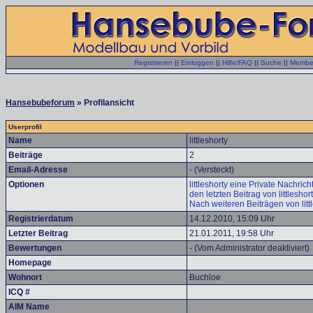
Registrieren
||
Einloggen
||
Hilfe/FAQ
||
Suche
||
Member
Hansebubeforum
» Profilansicht
Userprofil
Name
littleshorty
Beiträge
2
Email-Adresse
- (Versteckt)
Optionen
littleshorty eine Private Nachrich
den letzten Beitrag von littlesho
Nach weiteren Beiträgen von litt
Registrierdatum
14.12.2010, 15:09 Uhr
Letzter Beitrag
21.01.2011, 19:58 Uhr
Bewertungen
- (Vom Administrator deaktiviert)
Homepage
Wohnort
Buchloe
ICQ #
AIM Name