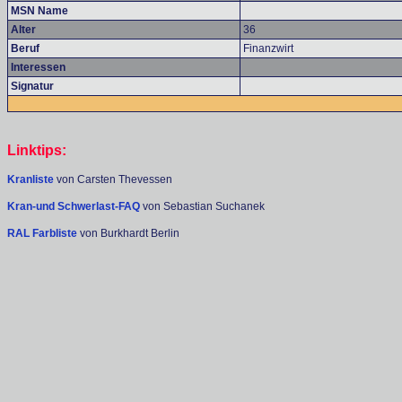
MSN Name
Alter
36
Beruf
Finanzwirt
Interessen
Signatur
Linktips:
Kranliste
von Carsten Thevessen
Kran-und Schwerlast-FAQ
von Sebastian Suchanek
RAL Farbliste
von Burkhardt Berlin