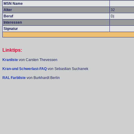
MSN Name
Alter
32
Beruf
Dj
Interessen
Signatur
Linktips:
Kranliste
von Carsten Thevessen
Kran-und Schwerlast-FAQ
von Sebastian Suchanek
RAL Farbliste
von Burkhardt Berlin