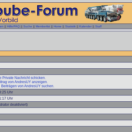
gen
||
Hilfe/FAQ
||
Suche
||
Memberlist
||
Home
||
Statistik
||
Kalender
||
Staff
 Private Nachricht schicken.
eitrag von AndresUY anzeigen.
 Beiträgen von AndresUY suchen.
8:25 Uhr
1:17 Uhr
trator deaktiviert)