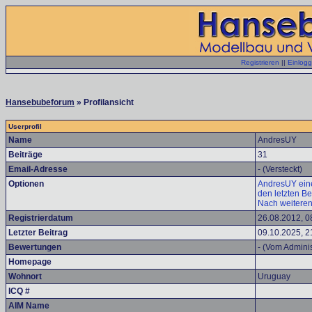
Registrieren
||
Einlog
Hansebubeforum
» Profilansicht
Userprofil
Name
AndresUY
Beiträge
31
Email-Adresse
- (Versteckt)
Optionen
AndresUY eine
den letzten B
Nach weiteren
Registrierdatum
26.08.2012, 0
Letzter Beitrag
09.10.2025, 2
Bewertungen
- (Vom Adminis
Homepage
Wohnort
Uruguay
ICQ #
AIM Name