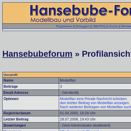
Registrieren
||
Einloggen
||
Hilfe/FAQ
||
Suche
||
Member
Hansebubeforum
» Profilansich
Userprofil
Name
Modellfan
Beiträge
3
Email-Adresse
- (Versteckt)
Optionen
Modellfan eine Private Nachricht schicken.
den letzten Beitrag von Modellfan anzeigen.
Nach weiteren Beiträgen von Modellfan suc
Registrierdatum
01.04.2005, 18:28 Uhr
Letzter Beitrag
28.07.2008, 19:43 Uhr
Bewertungen
- (Vom Administrator deaktiviert)