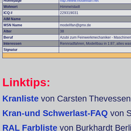
Homepage
http://www.modellfan.net
Wohnort
Himmelstadt
ICQ #
229319031
AIM Name
MSN Name
modellfan@gmx.de
Alter
38
Beruf
Azubi zum Feinwerkmechaniker - Maschine
Interessen
Rennradfahren, Modellbau in 1:87, alles w
Signatur
Linktips:
Kranliste
von Carsten Thevessen
Kran-und Schwerlast-FAQ
von 
RAL Farbliste
von Burkhardt Berl