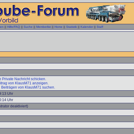
gen
||
Hilfe/FAQ
||
Suche
||
Memberlist
||
Home
||
Statistik
||
Kalender
||
Staff
 Private Nachricht schicken.
eitrag von KlausM71 anzeigen.
 Beiträgen von KlausM71 suchen.
9:13 Uhr
0:14 Uhr
trator deaktiviert)