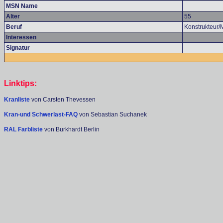
MSN Name
Alter
55
Beruf
Konstrukteur
Interessen
Signatur
Linktips:
Kranliste
von Carsten Thevessen
Kran-und Schwerlast-FAQ
von Sebastian Suchanek
RAL Farbliste
von Burkhardt Berlin