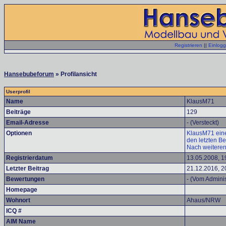
Registrieren
||
Einlog
Hansebubeforum
» Profilansicht
Userprofil
Name
KlausM71
Beiträge
129
Email-Adresse
- (Versteckt)
Optionen
KlausM71 eine
den letzten B
Nach weiteren
Registrierdatum
13.05.2008, 1
Letzter Beitrag
21.12.2016, 2
Bewertungen
- (Vom Adminis
Homepage
Wohnort
Ahaus/NRW
ICQ #
AIM Name