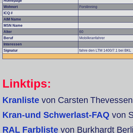
Homepage
Wohnort
Forstinning
ICQ #
AIM Name
MSN Name
Alter
60
Beruf
Mobilkranfahrer
Interessen
Signatur
fahre den LTM 1400/7.1 bei BKL
Linktips:
Kranliste
von Carsten Thevessen
Kran-und Schwerlast-FAQ
von 
RAL Farbliste
von Burkhardt Berl