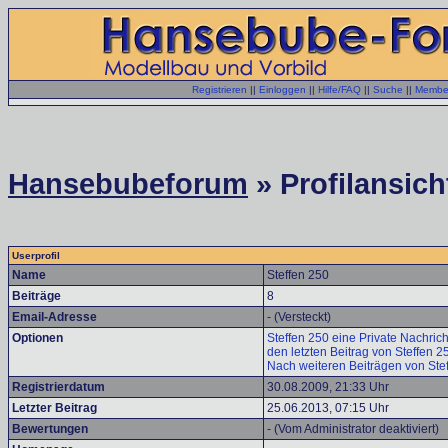
Registrieren
||
Einloggen
||
Hilfe/FAQ
||
Suche
||
Member
Hansebubeforum
» Profilansich
Userprofil
Name
Steffen 250
Beiträge
8
Email-Adresse
- (Versteckt)
Optionen
Steffen 250 eine Private Nachrich
den letzten Beitrag von Steffen 
Nach weiteren Beiträgen von Ste
Registrierdatum
30.08.2009, 21:33 Uhr
Letzter Beitrag
25.06.2013, 07:15 Uhr
Bewertungen
- (Vom Administrator deaktiviert)