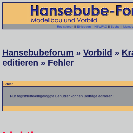
Registrieren
||
Einloggen
||
Hilfe/FAQ
||
Suche
||
Member
Hansebubeforum
»
Vorbild
»
Kr
editieren » Fehler
Fehler
Nur registrierte/eingeloggte Benutzer können Beiträge editieren!