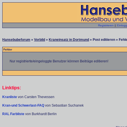
Registrieren
||
Einlog
Hansebubeforum
»
Vorbild
»
Kraneinsatz in Dortmund
» Post editieren » Fehl
Fehler
Nur registrierte/eingeloggte Benutzer können Beiträge editieren!
Linktips:
Kranliste
von Carsten Thevessen
Kran-und Schwerlast-FAQ
von Sebastian Suchanek
RAL Farbliste
von Burkhardt Berlin