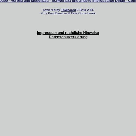
ube - Vorbild und Modellbau - Schwerlast und andere interessante Dinge - Co
powered by
ThWboard
3 Beta 2.84
© by Paul Baecher & Felix Gonschorek
Impressum und rechtliche Hinweise
Datenschutzerklärung