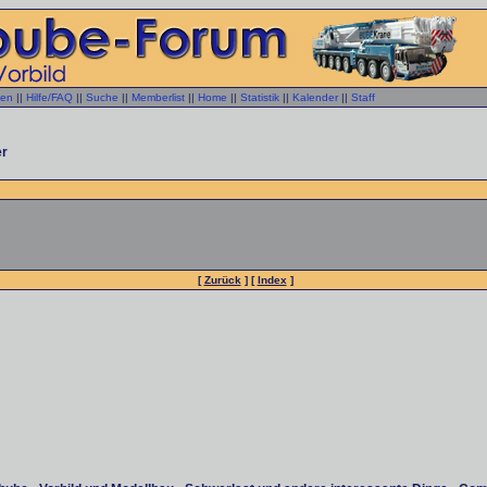
gen
||
Hilfe/FAQ
||
Suche
||
Memberlist
||
Home
||
Statistik
||
Kalender
||
Staff
er
[
Zurück
] [
Index
]