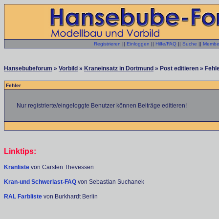
Registrieren
||
Einloggen
||
Hilfe/FAQ
||
Suche
||
Member
Hansebubeforum
»
Vorbild
»
Kraneinsatz in Dortmund
» Post editieren » Fehl
Fehler
Nur registrierte/eingeloggte Benutzer können Beiträge editieren!
Linktips:
Kranliste
von Carsten Thevessen
Kran-und Schwerlast-FAQ
von Sebastian Suchanek
RAL Farbliste
von Burkhardt Berlin