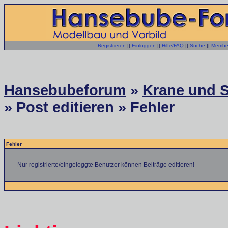
Registrieren
||
Einloggen
||
Hilfe/FAQ
||
Suche
||
Member
Hansebubeforum
»
Krane und S
» Post editieren » Fehler
Fehler
Nur registrierte/eingeloggte Benutzer können Beiträge editieren!