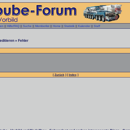
gen
||
Hilfe/FAQ
||
Suche
||
Memberlist
||
Home
||
Statistik
||
Kalender
||
Staff
editieren » Fehler
[
Zurück
] [
Index
]