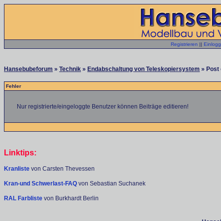
Registrieren
||
Einlog
Hansebubeforum
»
Technik
»
Endabschaltung von Teleskopiersystem
» Post 
Fehler
Nur registrierte/eingeloggte Benutzer können Beiträge editieren!
Linktips:
Kranliste
von Carsten Thevessen
Kran-und Schwerlast-FAQ
von Sebastian Suchanek
RAL Farbliste
von Burkhardt Berlin