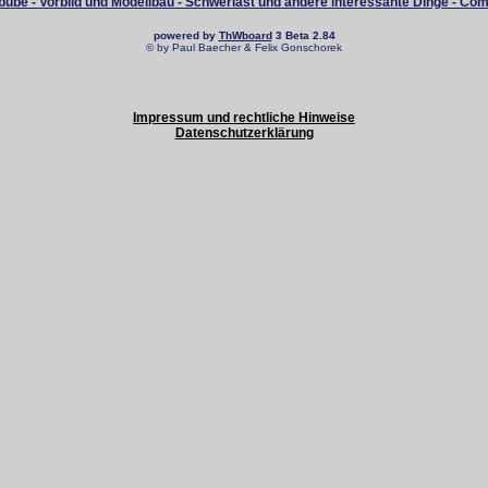
ube - Vorbild und Modellbau - Schwerlast und andere interessante Dinge - Co
powered by
ThWboard
3 Beta 2.84
© by Paul Baecher & Felix Gonschorek
Impressum und rechtliche Hinweise
Datenschutzerklärung