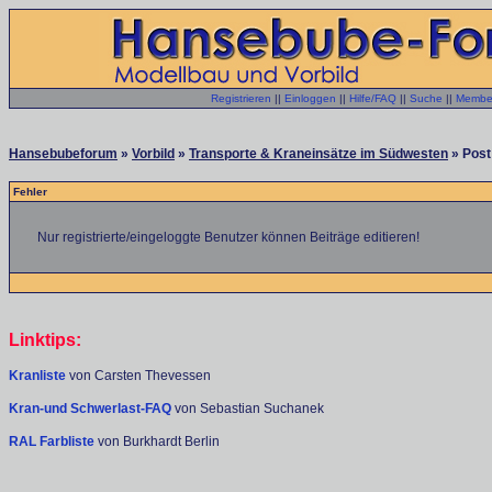
Registrieren
||
Einloggen
||
Hilfe/FAQ
||
Suche
||
Member
Hansebubeforum
»
Vorbild
»
Transporte & Kraneinsätze im Südwesten
» Post 
Fehler
Nur registrierte/eingeloggte Benutzer können Beiträge editieren!
Linktips:
Kranliste
von Carsten Thevessen
Kran-und Schwerlast-FAQ
von Sebastian Suchanek
RAL Farbliste
von Burkhardt Berlin