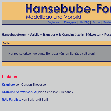
Registrieren
||
Einloggen
||
Hilfe/FAQ
||
Suche
||
Member
Hansebubeforum
»
Vorbild
»
Transporte & Kraneinsätze im Südwesten
» Post 
Fehler
Nur registrierte/eingeloggte Benutzer können Beiträge editieren!
Linktips:
Kranliste
von Carsten Thevessen
Kran-und Schwerlast-FAQ
von Sebastian Suchanek
RAL Farbliste
von Burkhardt Berlin