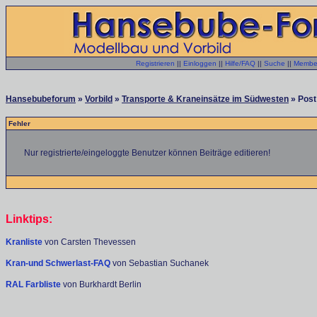
Registrieren
||
Einloggen
||
Hilfe/FAQ
||
Suche
||
Member
Hansebubeforum
»
Vorbild
»
Transporte & Kraneinsätze im Südwesten
» Post 
Fehler
Nur registrierte/eingeloggte Benutzer können Beiträge editieren!
Linktips:
Kranliste
von Carsten Thevessen
Kran-und Schwerlast-FAQ
von Sebastian Suchanek
RAL Farbliste
von Burkhardt Berlin