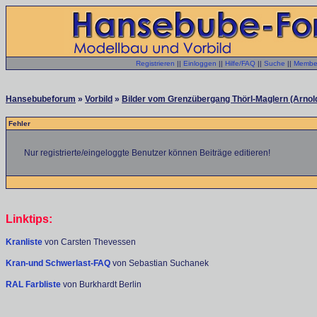
Registrieren
||
Einloggen
||
Hilfe/FAQ
||
Suche
||
Member
Hansebubeforum
»
Vorbild
»
Bilder vom Grenzübergang Thörl-Maglern (Arnold
Fehler
Nur registrierte/eingeloggte Benutzer können Beiträge editieren!
Linktips:
Kranliste
von Carsten Thevessen
Kran-und Schwerlast-FAQ
von Sebastian Suchanek
RAL Farbliste
von Burkhardt Berlin