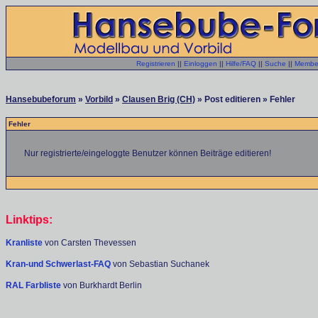
Registrieren
||
Einloggen
||
Hilfe/FAQ
||
Suche
||
Member
Hansebubeforum
»
Vorbild
»
Clausen Brig (CH)
» Post editieren » Fehler
Fehler
Nur registrierte/eingeloggte Benutzer können Beiträge editieren!
Linktips:
Kranliste
von Carsten Thevessen
Kran-und Schwerlast-FAQ
von Sebastian Suchanek
RAL Farbliste
von Burkhardt Berlin