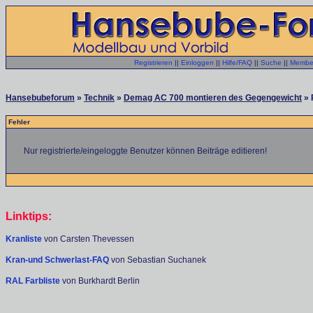
Registrieren
||
Einloggen
||
Hilfe/FAQ
||
Suche
||
Member
Hansebubeforum
»
Technik
»
Demag AC 700 montieren des Gegengewicht
» 
Fehler
Nur registrierte/eingeloggte Benutzer können Beiträge editieren!
Linktips:
Kranliste
von Carsten Thevessen
Kran-und Schwerlast-FAQ
von Sebastian Suchanek
RAL Farbliste
von Burkhardt Berlin