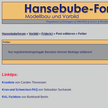
Registrieren
||
Einloggen
||
Hilfe/FAQ
||
Suche
||
Member
Hansebubeforum
»
Vorbild
»
Friderici
» Post editieren » Fehler
Fehler
Nur registrierte/eingeloggte Benutzer können Beiträge editieren!
Linktips:
Kranliste
von Carsten Thevessen
Kran-und Schwerlast-FAQ
von Sebastian Suchanek
RAL Farbliste
von Burkhardt Berlin