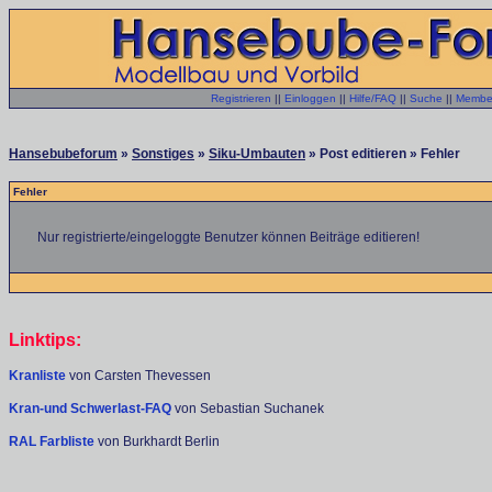
Registrieren
||
Einloggen
||
Hilfe/FAQ
||
Suche
||
Member
Hansebubeforum
»
Sonstiges
»
Siku-Umbauten
» Post editieren » Fehler
Fehler
Nur registrierte/eingeloggte Benutzer können Beiträge editieren!
Linktips:
Kranliste
von Carsten Thevessen
Kran-und Schwerlast-FAQ
von Sebastian Suchanek
RAL Farbliste
von Burkhardt Berlin