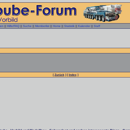
gen
||
Hilfe/FAQ
||
Suche
||
Memberlist
||
Home
||
Statistik
||
Kalender
||
Staff
[
Zurück
] [
Index
]