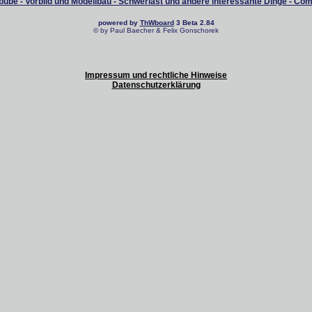
ube - Vorbild und Modellbau - Schwerlast und andere interessante Dinge - Co
powered by
ThWboard
3 Beta 2.84
© by Paul Baecher & Felix Gonschorek
Impressum und rechtliche Hinweise
Datenschutzerklärung