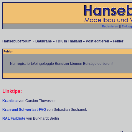
Registrieren
||
Einlog
Hansebubeforum
»
Baukrane
»
TDK in Thailand
» Post editieren » Fehler
Fehler
Nur registrierte/eingeloggte Benutzer können Beiträge editieren!
Linktips:
Kranliste
von Carsten Thevessen
Kran-und Schwerlast-FAQ
von Sebastian Suchanek
RAL Farbliste
von Burkhardt Berlin