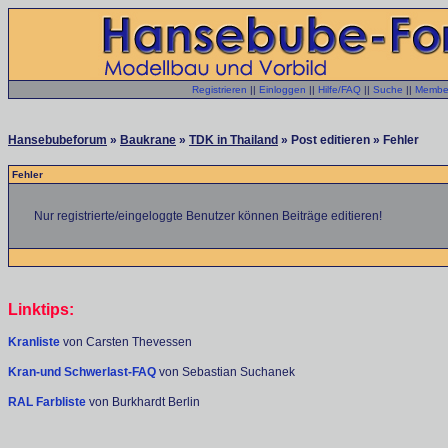
Registrieren
||
Einloggen
||
Hilfe/FAQ
||
Suche
||
Member
Hansebubeforum
»
Baukrane
»
TDK in Thailand
» Post editieren » Fehler
Fehler
Nur registrierte/eingeloggte Benutzer können Beiträge editieren!
Linktips:
Kranliste
von Carsten Thevessen
Kran-und Schwerlast-FAQ
von Sebastian Suchanek
RAL Farbliste
von Burkhardt Berlin