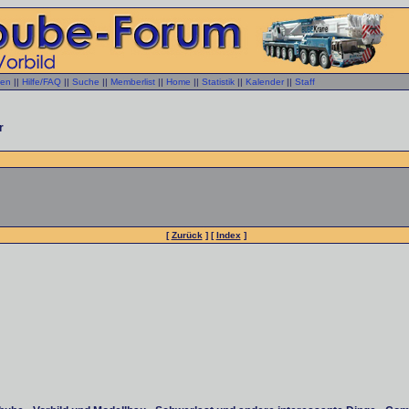
gen
||
Hilfe/FAQ
||
Suche
||
Memberlist
||
Home
||
Statistik
||
Kalender
||
Staff
r
[
Zurück
] [
Index
]