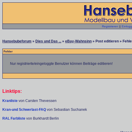
Registrieren
||
Einlog
Hansebubeforum
»
Dies und Das ...
»
eBay-Wahnsinn
» Post editieren » Fehle
Fehler
Nur registrierte/eingeloggte Benutzer können Beiträge editieren!
Linktips:
Kranliste
von Carsten Thevessen
Kran-und Schwerlast-FAQ
von Sebastian Suchanek
RAL Farbliste
von Burkhardt Berlin