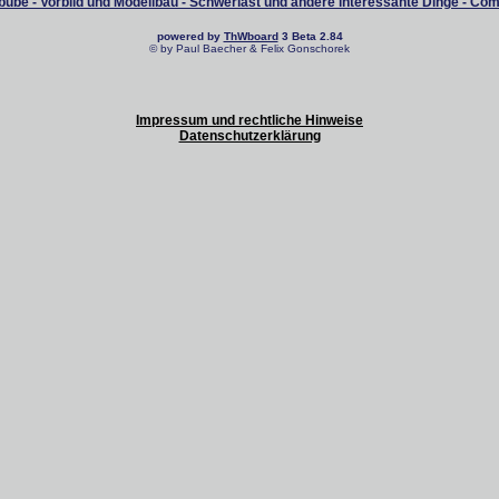
ube - Vorbild und Modellbau - Schwerlast und andere interessante Dinge - Co
powered by
ThWboard
3 Beta 2.84
© by Paul Baecher & Felix Gonschorek
Impressum und rechtliche Hinweise
Datenschutzerklärung