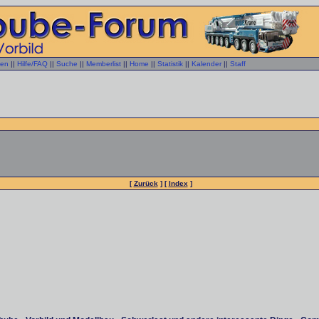
gen
||
Hilfe/FAQ
||
Suche
||
Memberlist
||
Home
||
Statistik
||
Kalender
||
Staff
[
Zurück
] [
Index
]