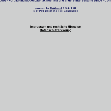
ube - Vorbild und Modellbau - Schwerlast und andere interessante Dinge - Co
powered by
ThWboard
3 Beta 2.84
© by Paul Baecher & Felix Gonschorek
Impressum und rechtliche Hinweise
Datenschutzerklärung