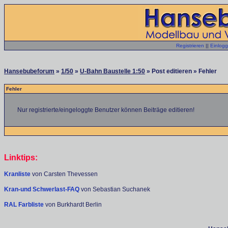
Registrieren
||
Einlog
Hansebubeforum
»
1/50
»
U-Bahn Baustelle 1:50
» Post editieren » Fehler
Fehler
Nur registrierte/eingeloggte Benutzer können Beiträge editieren!
Linktips:
Kranliste
von Carsten Thevessen
Kran-und Schwerlast-FAQ
von Sebastian Suchanek
RAL Farbliste
von Burkhardt Berlin