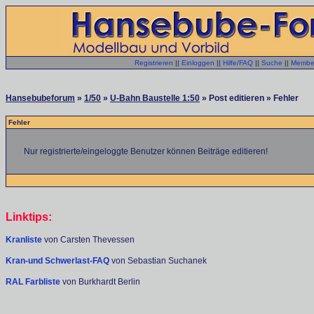
Registrieren
||
Einloggen
||
Hilfe/FAQ
||
Suche
||
Member
Hansebubeforum
»
1/50
»
U-Bahn Baustelle 1:50
» Post editieren » Fehler
Fehler
Nur registrierte/eingeloggte Benutzer können Beiträge editieren!
Linktips:
Kranliste
von Carsten Thevessen
Kran-und Schwerlast-FAQ
von Sebastian Suchanek
RAL Farbliste
von Burkhardt Berlin