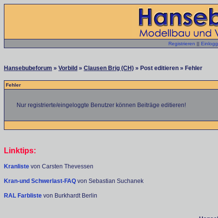
Registrieren
||
Einlog
Hansebubeforum
»
Vorbild
»
Clausen Brig (CH)
» Post editieren » Fehler
Fehler
Nur registrierte/eingeloggte Benutzer können Beiträge editieren!
Linktips:
Kranliste
von Carsten Thevessen
Kran-und Schwerlast-FAQ
von Sebastian Suchanek
RAL Farbliste
von Burkhardt Berlin