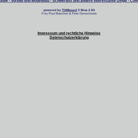
ube - Vorbild und Modellbau - Schwerlast und andere interessante Dinge - Co
powered by
ThWboard
3 Beta 2.84
© by Paul Baecher & Felix Gonschorek
Impressum und rechtliche Hinweise
Datenschutzerklärung