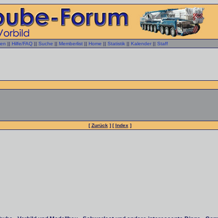
gen
||
Hilfe/FAQ
||
Suche
||
Memberlist
||
Home
||
Statistik
||
Kalender
||
Staff
[
Zurück
] [
Index
]