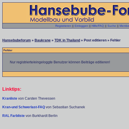
Registrieren
||
Einloggen
||
Hilfe/FAQ
||
Suche
||
Member
Hansebubeforum
»
Baukrane
»
TDK in Thailand
» Post editieren » Fehler
Fehler
Nur registrierte/eingeloggte Benutzer können Beiträge editieren!
Linktips:
Kranliste
von Carsten Thevessen
Kran-und Schwerlast-FAQ
von Sebastian Suchanek
RAL Farbliste
von Burkhardt Berlin