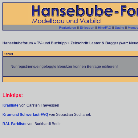
Registrieren
||
Einloggen
||
Hilfe/FAQ
||
Suche
||
Member
Hansebubeforum
»
TV- und Buchtipp
»
Zeitschrift Laster & Bagger (war: Neue
Fehler
Nur registrierte/eingeloggte Benutzer können Beiträge editieren!
Linktips:
Kranliste
von Carsten Thevessen
Kran-und Schwerlast-FAQ
von Sebastian Suchanek
RAL Farbliste
von Burkhardt Berlin