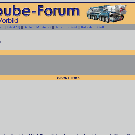
gen
||
Hilfe/FAQ
||
Suche
||
Memberlist
||
Home
||
Statistik
||
Kalender
||
Staff
r
[
Zurück
] [
Index
]