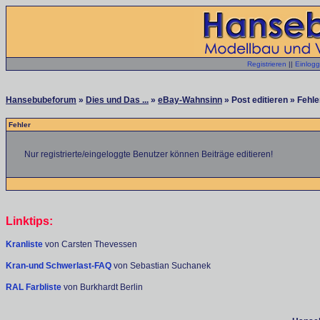
Registrieren
||
Einlog
Hansebubeforum
»
Dies und Das ...
»
eBay-Wahnsinn
» Post editieren » Fehle
Fehler
Nur registrierte/eingeloggte Benutzer können Beiträge editieren!
Linktips:
Kranliste
von Carsten Thevessen
Kran-und Schwerlast-FAQ
von Sebastian Suchanek
RAL Farbliste
von Burkhardt Berlin