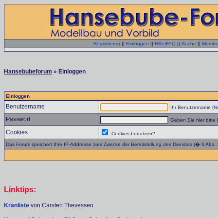
Registrieren
||
Einloggen
||
Hilfe/FAQ
||
Suche
||
Member
Hansebubeforum
» Einloggen
Einloggen
Benutzername
Ihr Benutzername (
No
Passwort
Geben Sie hier bitte 
Cookies
Cookies benutzen?
Das Forum speichert Ihre IP-Addresse zum Zwecke der Bereitstellung des Dienstes (� 6 Abs.
Linktips:
Kranliste
von Carsten Thevessen