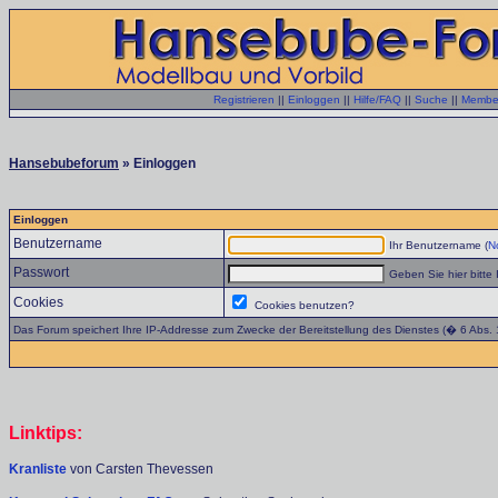
Registrieren
||
Einloggen
||
Hilfe/FAQ
||
Suche
||
Member
Hansebubeforum
» Einloggen
Einloggen
Benutzername
Ihr Benutzername (
No
Passwort
Geben Sie hier bitte 
Cookies
Cookies benutzen?
Das Forum speichert Ihre IP-Addresse zum Zwecke der Bereitstellung des Dienstes (� 6 Abs.
Linktips:
Kranliste
von Carsten Thevessen