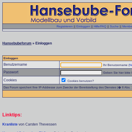
Registrieren
||
Einloggen
||
Hilfe/FAQ
||
Suche
||
Member
Hansebubeforum
» Einloggen
Einloggen
Benutzername
Ihr Benutzername (
No
Passwort
Geben Sie hier bitte 
Cookies
Cookies benutzen?
Das Forum speichert Ihre IP-Addresse zum Zwecke der Bereitstellung des Dienstes (� 6 Abs.
Linktips:
Kranliste
von Carsten Thevessen