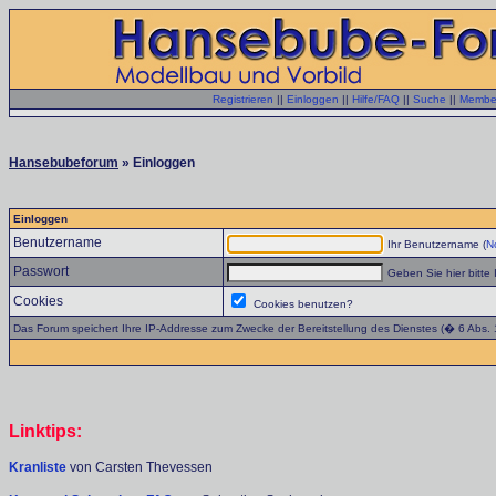
Registrieren
||
Einloggen
||
Hilfe/FAQ
||
Suche
||
Member
Hansebubeforum
» Einloggen
Einloggen
Benutzername
Ihr Benutzername (
No
Passwort
Geben Sie hier bitte 
Cookies
Cookies benutzen?
Das Forum speichert Ihre IP-Addresse zum Zwecke der Bereitstellung des Dienstes (� 6 Abs.
Linktips:
Kranliste
von Carsten Thevessen