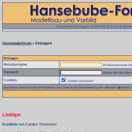
Registrieren
||
Einloggen
||
Hilfe/FAQ
||
Suche
||
Member
Hansebubeforum
» Einloggen
Einloggen
Benutzername
Ihr Benutzername (
No
Passwort
Geben Sie hier bitte 
Cookies
Cookies benutzen?
Das Forum speichert Ihre IP-Addresse zum Zwecke der Bereitstellung des Dienstes (� 6 Abs.
Linktips:
Kranliste
von Carsten Thevessen