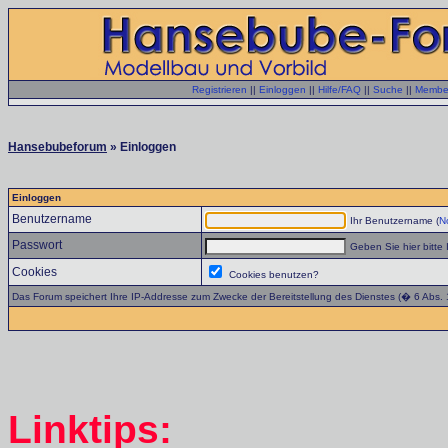
Registrieren
||
Einloggen
||
Hilfe/FAQ
||
Suche
||
Member
Hansebubeforum
» Einloggen
Einloggen
Benutzername
Ihr Benutzername (
No
Passwort
Geben Sie hier bitte 
Cookies
Cookies benutzen?
Das Forum speichert Ihre IP-Addresse zum Zwecke der Bereitstellung des Dienstes (� 6 Abs.
Linktips: