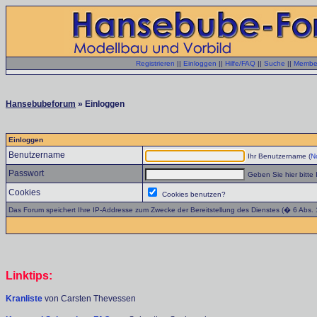
Registrieren
||
Einloggen
||
Hilfe/FAQ
||
Suche
||
Member
Hansebubeforum
» Einloggen
Einloggen
Benutzername
Ihr Benutzername (
No
Passwort
Geben Sie hier bitte 
Cookies
Cookies benutzen?
Das Forum speichert Ihre IP-Addresse zum Zwecke der Bereitstellung des Dienstes (� 6 Abs.
Linktips:
Kranliste
von Carsten Thevessen