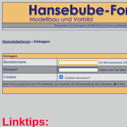
Registrieren
||
Einloggen
||
Hilfe/FAQ
||
Suche
||
Member
Hansebubeforum
» Einloggen
Einloggen
Benutzername
Ihr Benutzername (
No
Passwort
Geben Sie hier bitte 
Cookies
Cookies benutzen?
Das Forum speichert Ihre IP-Addresse zum Zwecke der Bereitstellung des Dienstes (� 6 Abs.
Linktips: