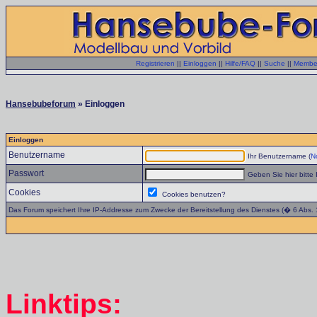
Registrieren
||
Einloggen
||
Hilfe/FAQ
||
Suche
||
Member
Hansebubeforum
» Einloggen
Einloggen
Benutzername
Ihr Benutzername (
No
Passwort
Geben Sie hier bitte 
Cookies
Cookies benutzen?
Das Forum speichert Ihre IP-Addresse zum Zwecke der Bereitstellung des Dienstes (� 6 Abs.
Linktips: