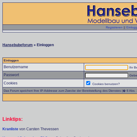
Registrieren
||
Einlog
Hansebubeforum
» Einloggen
Einloggen
Benutzername
Ihr B
Passwort
Geben
Cookies
Cookies benutzen?
Das Forum speichert Ihre IP-Addresse zum Zwecke der Bereitstellung des Dienstes (� 6 Abs.
Linktips:
Kranliste
von Carsten Thevessen