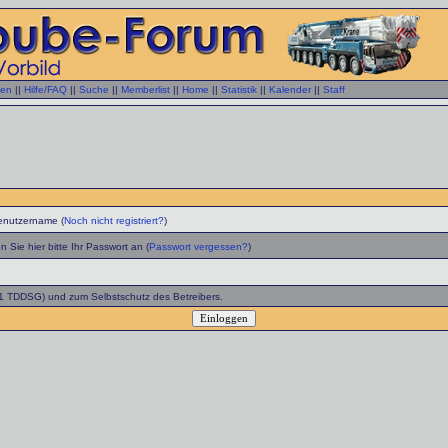
gen
||
Hilfe/FAQ
||
Suche
||
Memberlist
||
Home
||
Statistik
||
Kalender
||
Staff
enutzername (
Noch nicht registriert?
)
 Sie hier bitte Ihr Passwort an (
Passwort vergessen?
)
 1 TDDSG) und zum Selbstschutz des Betreibers.