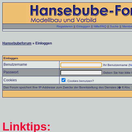
Registrieren
||
Einloggen
||
Hilfe/FAQ
||
Suche
||
Member
Hansebubeforum
» Einloggen
Einloggen
Benutzername
Ihr Benutzername (
No
Passwort
Geben Sie hier bitte 
Cookies
Cookies benutzen?
Das Forum speichert Ihre IP-Addresse zum Zwecke der Bereitstellung des Dienstes (� 6 Abs.
Linktips: