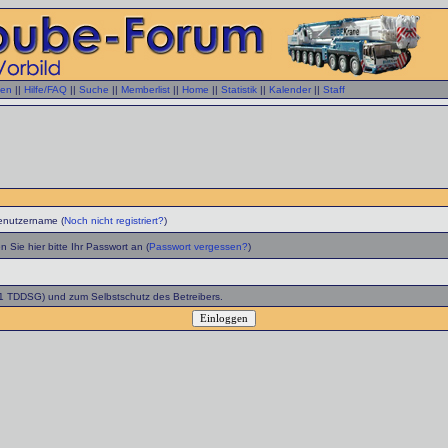
gen
||
Hilfe/FAQ
||
Suche
||
Memberlist
||
Home
||
Statistik
||
Kalender
||
Staff
enutzername (
Noch nicht registriert?
)
 Sie hier bitte Ihr Passwort an (
Passwort vergessen?
)
 1 TDDSG) und zum Selbstschutz des Betreibers.