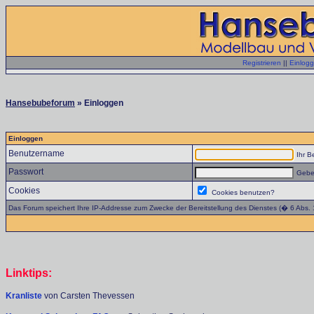
Registrieren
||
Einlog
Hansebubeforum
» Einloggen
Einloggen
Benutzername
Ihr B
Passwort
Geben
Cookies
Cookies benutzen?
Das Forum speichert Ihre IP-Addresse zum Zwecke der Bereitstellung des Dienstes (� 6 Abs.
Linktips:
Kranliste
von Carsten Thevessen