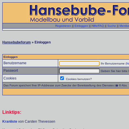
Registrieren
||
Einloggen
||
Hilfe/FAQ
||
Suche
||
Member
Hansebubeforum
» Einloggen
Einloggen
Benutzername
Ihr Benutzername (
No
Passwort
Geben Sie hier bitte 
Cookies
Cookies benutzen?
Das Forum speichert Ihre IP-Addresse zum Zwecke der Bereitstellung des Dienstes (� 6 Abs.
Linktips:
Kranliste
von Carsten Thevessen