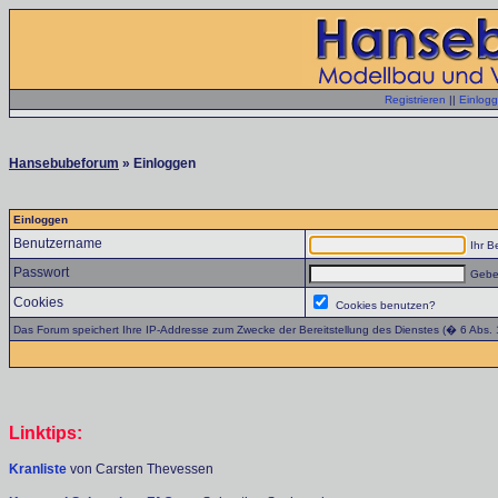
Registrieren
||
Einlog
Hansebubeforum
» Einloggen
Einloggen
Benutzername
Ihr B
Passwort
Geben
Cookies
Cookies benutzen?
Das Forum speichert Ihre IP-Addresse zum Zwecke der Bereitstellung des Dienstes (� 6 Abs.
Linktips:
Kranliste
von Carsten Thevessen