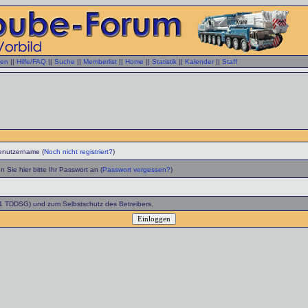
gen
||
Hilfe/FAQ
||
Suche
||
Memberlist
||
Home
||
Statistik
||
Kalender
||
Staff
enutzername (
Noch nicht registriert?
)
 Sie hier bitte Ihr Passwort an (
Passwort vergessen?
)
 1 TDDSG) und zum Selbstschutz des Betreibers.