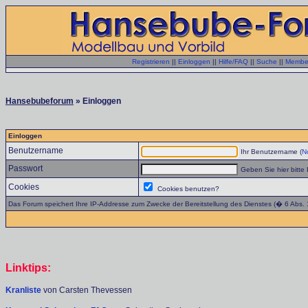
Registrieren
||
Einloggen
||
Hilfe/FAQ
||
Suche
||
Member
Hansebubeforum
» Einloggen
Einloggen
Benutzername
Ihr Benutzername (
No
Passwort
Geben Sie hier bitte 
Cookies
Cookies benutzen?
Das Forum speichert Ihre IP-Addresse zum Zwecke der Bereitstellung des Dienstes (� 6 Abs.
Linktips:
Kranliste
von Carsten Thevessen